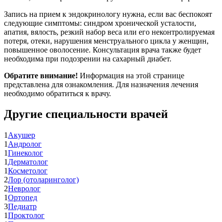
Запись на прием к эндокринологу нужна, если вас беспокоят
следующие симптомы: синдром хронической усталости,
апатия, вялость, резкий набор веса или его неконтролируемая
потеря, отеки, нарушения менструального цикла у женщин,
повышенное оволосение. Консультация врача также будет
необходима при подозрении на сахарный диабет.
Обратите внимание!
Информация на этой странице
представлена для ознакомления. Для назначения лечения
необходимо обратиться к врачу.
Другие специальности врачей
1
Акушер
1
Андролог
1
Гинеколог
1
Дерматолог
1
Косметолог
2
Лор (отоларинголог)
2
Невролог
1
Ортопед
3
Педиатр
1
Проктолог