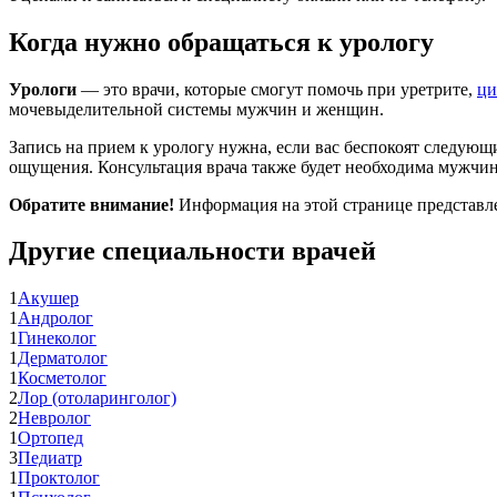
Когда нужно обращаться к урологу
Урологи
— это врачи, которые смогут помочь при уретрите,
ци
мочевыделительной системы мужчин и женщин.
Запись на прием к урологу нужна, если вас беспокоят следую
ощущения. Консультация врача также будет необходима мужчи
Обратите внимание!
Информация на этой странице представлен
Другие специальности врачей
1
Акушер
1
Андролог
1
Гинеколог
1
Дерматолог
1
Косметолог
2
Лор (отоларинголог)
2
Невролог
1
Ортопед
3
Педиатр
1
Проктолог