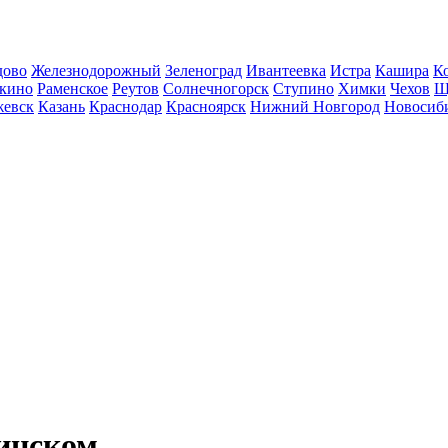
дово
Железнодорожный
Зеленоград
Ивантеевка
Истра
Кашира
К
кино
Раменское
Реутов
Солнечногорск
Ступино
Химки
Чехов
Щ
евск
Казань
Краснодар
Красноярск
Нижний Новгород
Новосиб
нинском