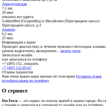
Домодедовская
7,1 км,
29 мин
показать все адреса
GoldenMed (ГолденМед) в Мисайлово (Пригородное шоссе)
Пригородное шоссе, д.3
Аннино
6,1 км,
25 мин
Информация о враче
Проводит диагностику и лечение мужского бесплодия, климак
уровня андрогенов), врожденных...
читать далее
Записаться онлайн
или записаться по телефону
+7 (495) 152...
показать
+7 (495) 152-85-67
Отзывы пациентов
Нам очень важно ваше мнение об этом враче
Оставить отзыв
подобрать врача по телефону
О сервисе
DocTown
— это сервис по поиску врачей в вашем городе. На 
с ценами и записаться к специалисту онлайн или по телефону.