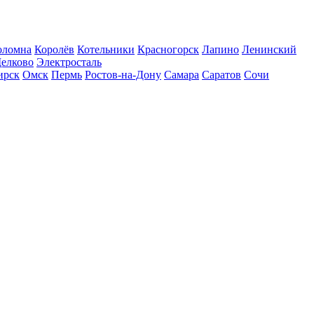
оломна
Королёв
Котельники
Красногорск
Лапино
Ленинский
елково
Электросталь
ирск
Омск
Пермь
Ростов-на-Дону
Самара
Саратов
Сочи