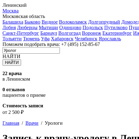
Ленинский
Москва
Московская область
Балашиха
Быково
Видное
Волоколамск
Долгопрудный
Домоде
Лобня
Люберцы
Мытищи
Одинцово
Подольск
Путилково
Пуш
Санкт-Петербург
Барнаул
Волгоград
Воронеж
Екатеринбург
Иж
Тольятти
Тюмень
Уфа
Хабаровск
Челябинск
Ярославль
Поможем подобрать врача:
+7 (495) 152-85-67
НАЙТИ
22 врача
в Ленинском
0 отзывов
пациентов о приеме
Стоимость записи
от 2 500 ₽
Главная
/
Врачи
/
Урологи
Запись к врачу-урологу в Ле