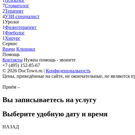
1
Психолог
7
Стоматолог
2
Терапевт
4
УЗИ-специалист
1
Уролог
1
Физиотерапевт
1
Флеболог
1
Хирург
Сервис
Врачи
Клиники
Помощь
Контакты
Нужна помощь - звоните
+7 (495) 152-85-67
© 2026 DocTown.ru |
Конфиденциальность
Цены, приведённые на сайте, не окончательные, не являются 
Приём –
Вы записываетесь на услугу
Выберите удобную дату и время
НАЗАД