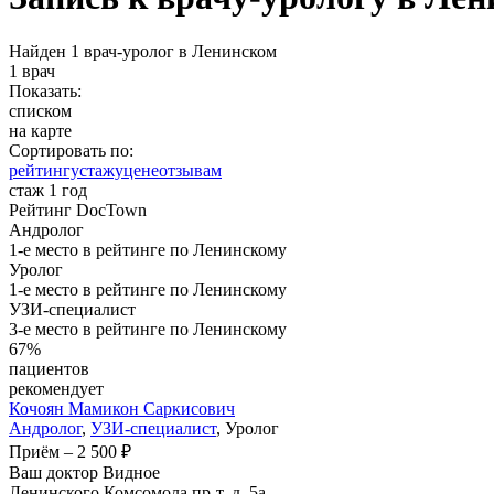
Найден 1 врач-уролог в Ленинском
1 врач
Показать:
списком
на карте
Сортировать по:
рейтингу
стажу
цене
отзывам
стаж 1 год
Рейтинг DocTown
Андролог
1-е место в рейтинге по Ленинскому
Уролог
1-е место в рейтинге по Ленинскому
УЗИ-специалист
3-е место в рейтинге по Ленинскому
67%
пациентов
рекомендует
Кочоян
Мамикон Саркисович
Андролог
,
УЗИ-специалист
, Уролог
Приём
–
2 500 ₽
Ваш доктор Видное
Ленинского Комсомола пр-т, д. 5а