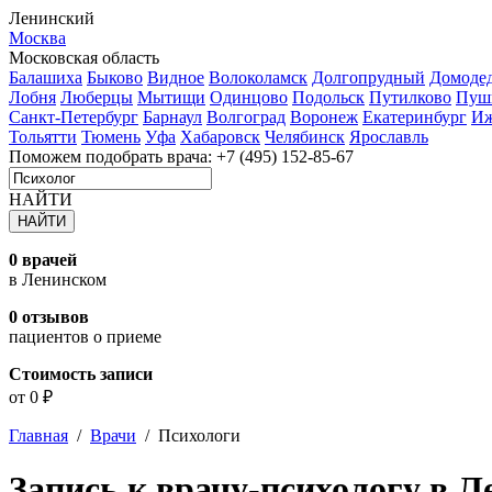
Ленинский
Москва
Московская область
Балашиха
Быково
Видное
Волоколамск
Долгопрудный
Домоде
Лобня
Люберцы
Мытищи
Одинцово
Подольск
Путилково
Пуш
Санкт-Петербург
Барнаул
Волгоград
Воронеж
Екатеринбург
Иж
Тольятти
Тюмень
Уфа
Хабаровск
Челябинск
Ярославль
Поможем подобрать врача:
+7 (495) 152-85-67
НАЙТИ
0 врачей
в Ленинском
0 отзывов
пациентов о приеме
Стоимость записи
от 0 ₽
Главная
/
Врачи
/
Психологи
Запись к врачу-психологу в 