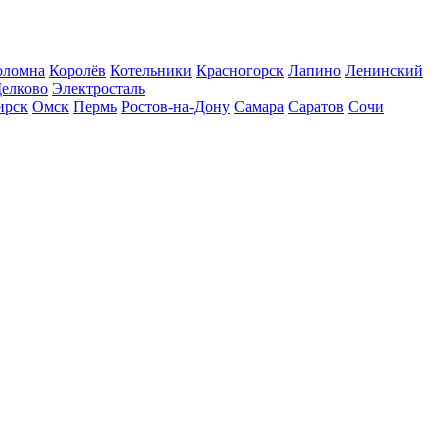
оломна
Королёв
Котельники
Красногорск
Лапино
Ленинский
елково
Электросталь
ирск
Омск
Пермь
Ростов-на-Дону
Самара
Саратов
Сочи