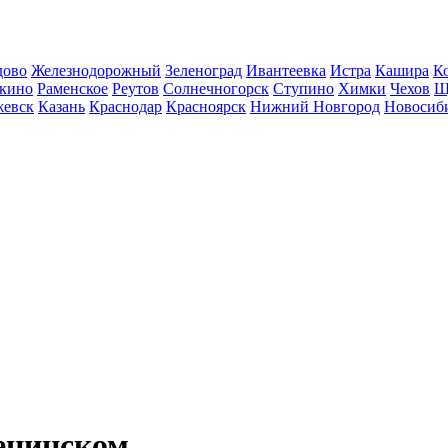
дово
Железнодорожный
Зеленоград
Ивантеевка
Истра
Кашира
К
кино
Раменское
Реутов
Солнечногорск
Ступино
Химки
Чехов
Щ
евск
Казань
Краснодар
Красноярск
Нижний Новгород
Новосиб
Ленинском